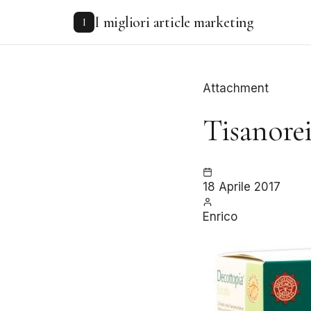
to
I migliori article marketing
content
I
Attachment
Tisanore
18 Aprile 2017
Enrico