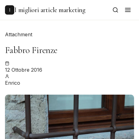
to
content
I migliori article marketing
I
Attachment
Fabbro Firenze
12 Ottobre 2016
Enrico