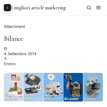
to
content
I migliori article marketing
I
Attachment
Bilance
4 Settembre 2014
Enrico