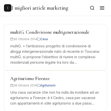
to
content
I migliori article marketing
I
multiG. Condivisione multigenerazionale
30 Ottobre 2014
Casa
multiG. + l’ambizioso progetto di condivisione di
alloggi intergenerazionale nato di recente in Toscana:
multiG. si propone l’obiettivo di riunire in complessi
residenziali persone legate tra loro da…
Agriturismo Firenze
28 Ottobre 2014
Agriturismi
Una casa vacanze che non ha nulla da invidiare ad un
agriturismo a Firenze: è il Cedro, casa per vacanze
con appartamenti in stile agriturismo a due passi…