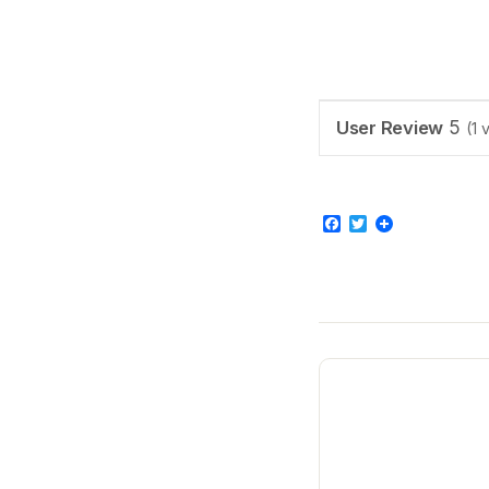
User Review
5
(
1
v
Facebook
Twitter