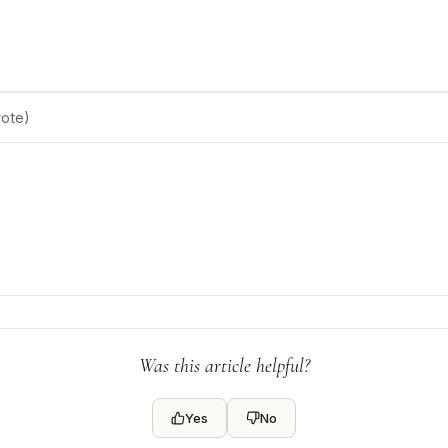
ote)
Was this article helpful?
Yes
No