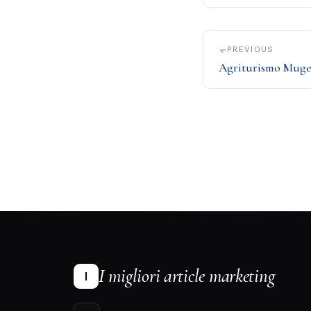
PREVIOUS
Agriturismo Muge
I migliori article marketing
I