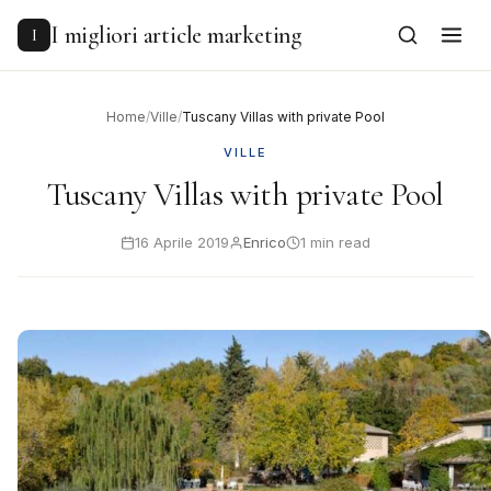
to
content
I migliori article marketing
I
Home
/
Ville
/
Tuscany Villas with private Pool
VILLE
Tuscany Villas with private Pool
16 Aprile 2019
Enrico
1 min read