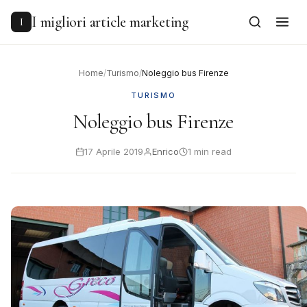
to
content
I migliori article marketing
I
Home
/
Turismo
/
Noleggio bus Firenze
TURISMO
Noleggio bus Firenze
17 Aprile 2019
Enrico
1 min read