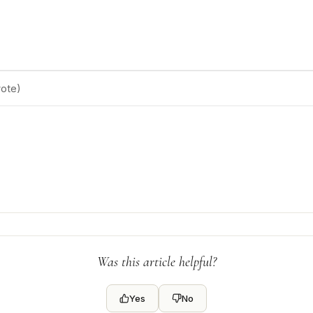
ote)
Was this article helpful?
Yes
No