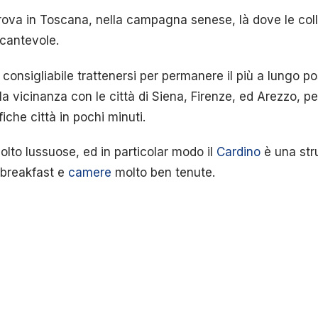
trova in Toscana, nella campagna senese, là dove le co
ncantevole.
onsigliabile trattenersi per permanere il più a lungo pos
la vicinanza con le città di Siena, Firenze, ed Arezzo, p
che città in pochi minuti.
olto lussuose, ed in particolar modo il
Cardino
è una str
 breakfast e
camere
molto ben tenute.