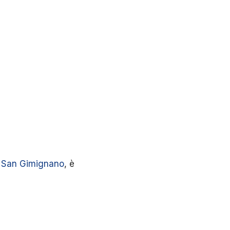
i
San Gimignano
, è