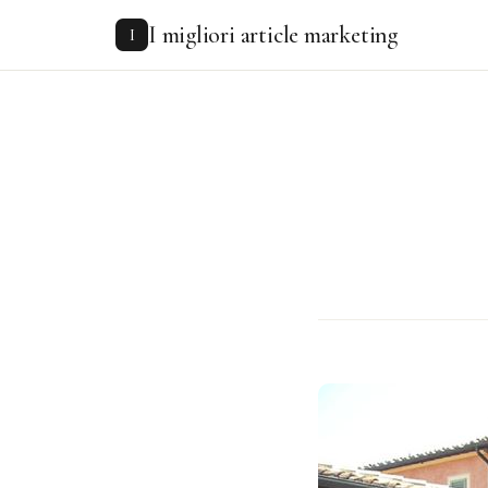
to
I migliori article marketing
content
I