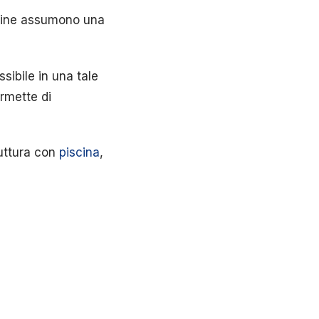
lline assumono una
sibile in una tale
ermette di
uttura con
piscina
,