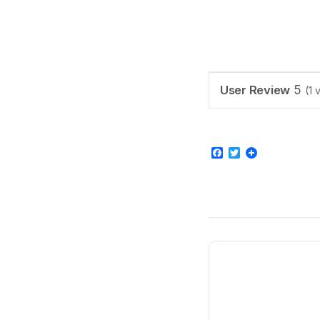
User Review
5
(
1
v
Facebook
Twitter