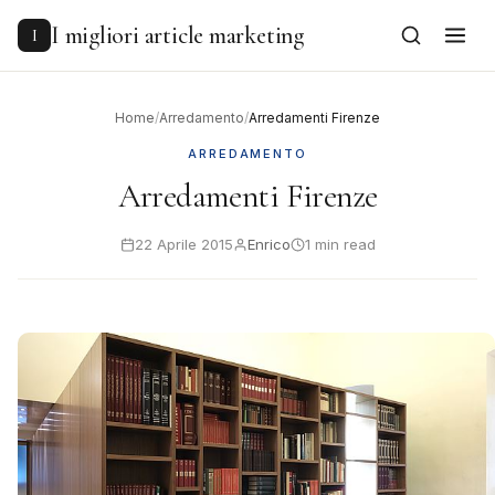
to
content
I migliori article marketing
I
Home
/
Arredamento
/
Arredamenti Firenze
ARREDAMENTO
Arredamenti Firenze
22 Aprile 2015
Enrico
1 min read