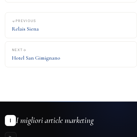
PREVIOUS
Relais Siena
NEXT
Hotel San Gimignano
I migliori article marketing
I