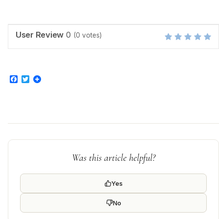
User Review
0
(
0
votes)
Facebook
Twitter
Was this article helpful?
Yes
No