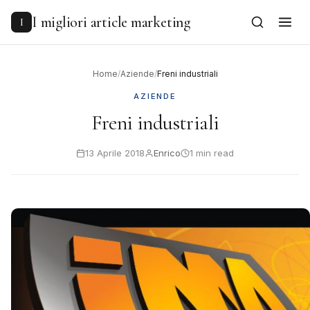
to
content
I migliori article marketing
I
Home
/
Aziende
/
Freni industriali
AZIENDE
Freni industriali
13 Aprile 2018
Enrico
1 min read