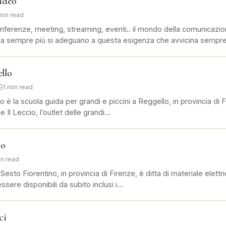
ideo
min read
nferenze, meeting, streaming, eventi.. il mondo della comunicazio
ia sempre più si adeguano a questa esigenza che avvicina sempr
llo
1 min read
 è la scuola guida per grandi e piccini a Reggello, in provincia di 
e Il Leccio, l’outlet delle grandi…
co
in read
 Sesto Fiorentino, in provincia di Firenze, è ditta di materiale elet
 essere disponibili da subito inclusi i…
ci