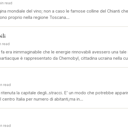
min read
ina mondiale del vino; non a caso le famose colline del Chianti ch
sono proprio nella regione Toscana…
ili
n read
 fa era inimmaginabile che le energie rinnovabili avessero una ta
 spartiacque è rappresentato da Chernobyl, cittadina ucraina nella c
in read
itenuta la capitale degli..stracci. E’ un modo che potrebbe appari
el centro Italia per numero di abitanti,ma in…
in read