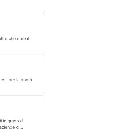
ltre che dare il
aesi, per la bontà
i in grado di
 aziende di…