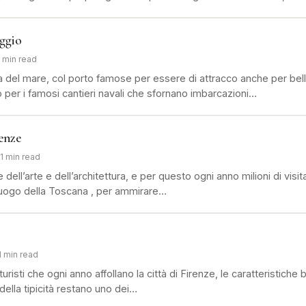
eggio
1 min read
ia del mare, col porto famose per essere di attracco anche per be
 per i famosi cantieri navali che sfornano imbarcazioni…
enze
1 min read
 dell’arte e dell’architettura, e per questo ogni anno milioni di visita
luogo della Toscana , per ammirare…
1 min read
i turisti che ogni anno affollano la città di Firenze, le caratteristich
della tipicità restano uno dei…