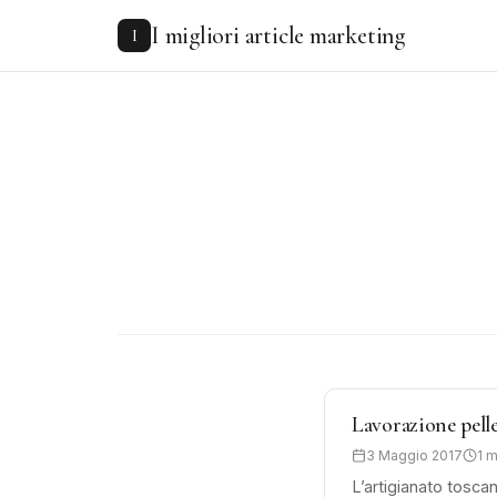
to
I migliori article marketing
content
I
Lavorazione pell
3 Maggio 2017
1 m
L’artigianato tosca