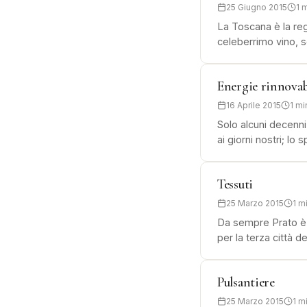
25 Giugno 2015
1 
La Toscana è la reg
celeberrimo vino, 
Energie rinnovab
16 Aprile 2015
1 mi
Solo alcuni decenni
ai giorni nostri; lo
Tessuti
25 Marzo 2015
1 m
Da sempre Prato è r
per la terza città d
Pulsantiere
25 Marzo 2015
1 m