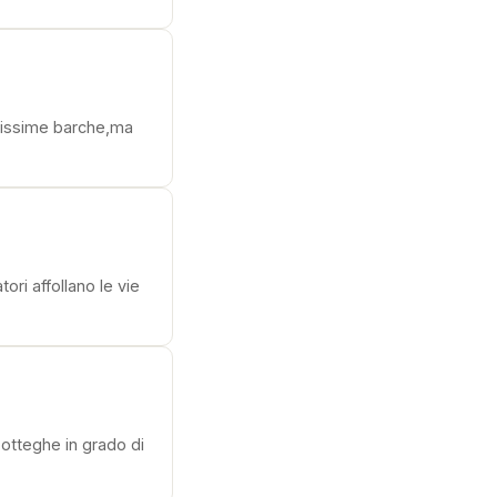
llissime barche,ma
tori affollano le vie
e botteghe in grado di