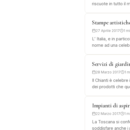
riscuote in tutto i
Stampe artistich
27 Aprile 2017
1 m
L’ Italia, e in part
nome ad una celebe
Servizi di giard
28 Marzo 2017
1 m
Il Chianti è celebre
dei prodotti che q
Impianti di aspi
22 Marzo 2017
1 m
La Toscana si confe
soddisfare anche i 