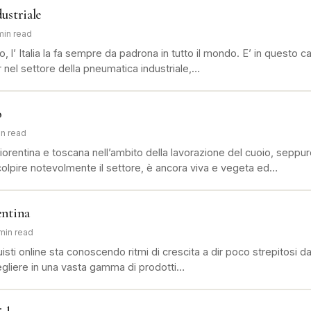
ustriale
min read
o, l’ Italia la fa sempre da padrona in tutto il mondo. E’ in questo 
r nel settore della pneumatica industriale,…
o
in read
fiorentina e toscana nell’ambito della lavorazione del cuoio, seppure
 colpire notevolmente il settore, è ancora viva e vegeta ed…
entina
 min read
uisti online sta conoscendo ritmi di crescita a dir poco strepitosi da 
cegliere in una vasta gamma di prodotti…