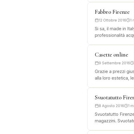
Fabbro Firenze
12 Ottobre 2016
1 
Si sa, il made in It
professionalità acqu
Casette online
9 Settembre 2016
Grazie a prezzi giu
alla loro estetica,
Svuotatutto Fire
8 Agosto 2016
1 m
Svuotatutto Firenze
magazzini. Svuotatu