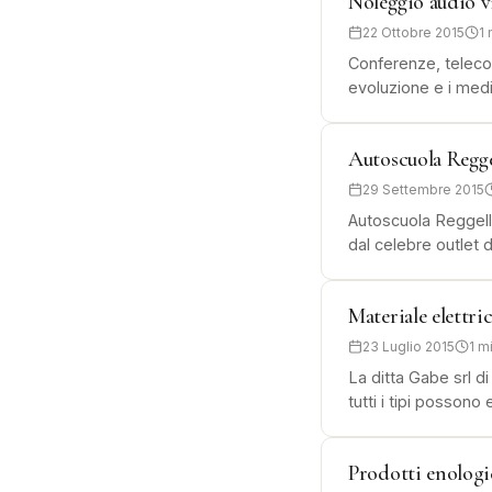
Noleggio audio v
22 Ottobre 2015
1 
Conferenze, teleco
evoluzione e i med
Autoscuola Regge
29 Settembre 2015
Autoscuola Reggello
dal celebre outlet d
Materiale elettri
23 Luglio 2015
1 m
La ditta Gabe srl di
tutti i tipi possono
Prodotti enologi