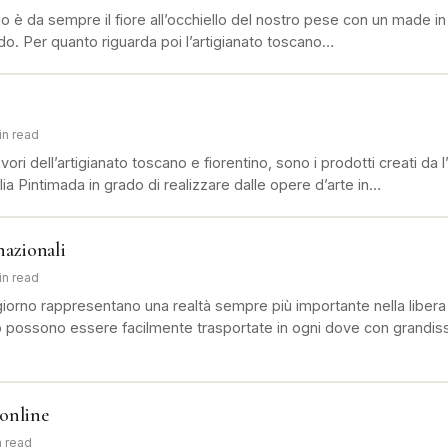
no è da sempre il fiore all’occhiello del nostro pese con un made in 
o. Per quanto riguarda poi l’artigianato toscano…
in read
vori dell’artigianato toscano e fiorentino, sono i prodotti creati da l’
lia Pintimada in grado di realizzare dalle opere d’arte in…
nazionali
in read
iorno rappresentano una realtà sempre più importante nella libera 
 possono essere facilmente trasportate in ogni dove con grandissi
online
n read