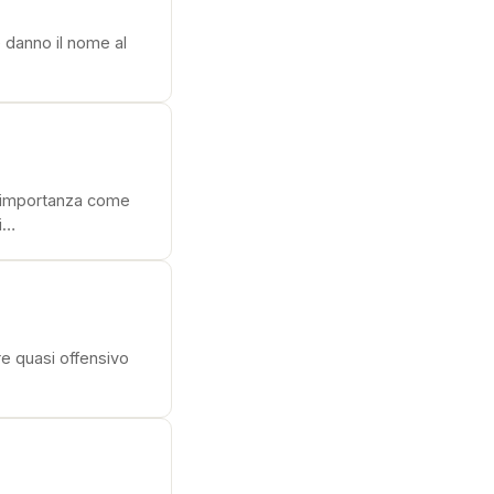
e danno il nome al
le importanza come
ui…
re quasi offensivo