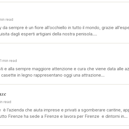
min read
aly da sempre è un fiore all’occhiello in tutto il mondo, grazie all’esp
isita dagli esperti artigiani della nostra penisola.…
1 min read
sti e alla sempre maggiore attenzione e cura che viene data alle az
 le casette in legno rappresentano oggi una attrazione…
nze
in read
 è l’azienda che aiuta imprese e privati a sgomberare cantine, ap
tto Firenze ha sede a Firenze e lavora per Firenze e dintorni in…