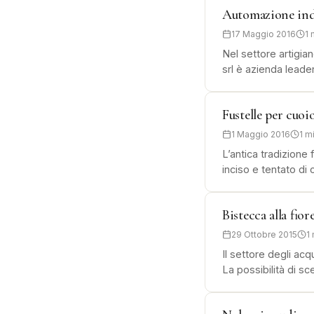
Automazione ind
17 Maggio 2016
1 
Nel settore artigian
srl è azienda leade
Fustelle per cuoi
1 Maggio 2016
1 m
L’antica tradizione 
inciso e tentato di
Bistecca alla fior
29 Ottobre 2015
1
Il settore degli acq
La possibilità di s