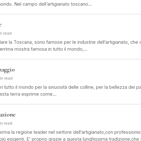
l mondo. Nel campo dell’artigianato toscano…
e
in read
icolare la Toscana, sono famose per le industrie dell’artigianato, che o
rrima mostra famosa in tutto il mondo,…
inaggio
in read
 in tutto il mondo per la sinuosità delle colline, per la bellezza dei p
uesta terra esprime come…
razione
in read
rma la regione leader nel settore dell’artigianato,con professionist
più esigenti. E’ proprio grazie a questa lunghissima tradizione,che