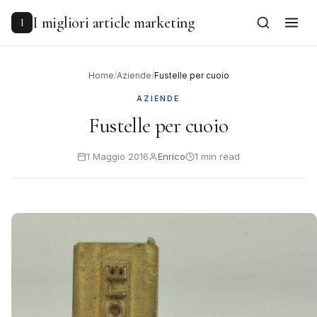
to
content
I migliori article marketing
I
Home
/
Aziende
/
Fustelle per cuoio
AZIENDE
Fustelle per cuoio
1 Maggio 2016
Enrico
1 min read