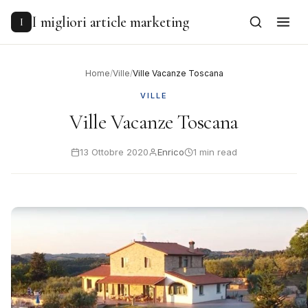
to
content
I migliori article marketing
I
Home
/
Ville
/
Ville Vacanze Toscana
VILLE
Ville Vacanze Toscana
13 Ottobre 2020
Enrico
1 min read