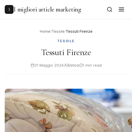
to
content
I migliori article marketing
I
Home
/
Tessile
/
Tessuti Firenze
TESSILE
Tessuti Firenze
31 Maggio 2024
Enrico
1 min read