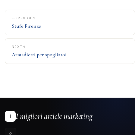
PREVIOUS
Stufe Firenze
NEXT
Armadietti per spogliatoi
I migliori article marketing
I