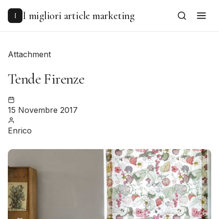
to
content
I migliori article marketing
I
Attachment
Tende Firenze
15 Novembre 2017
Enrico