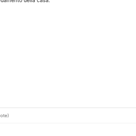
redamento della casa.
ote)