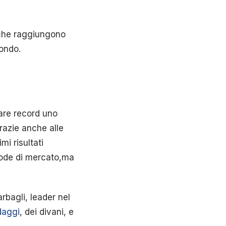
 che raggiungono
mondo.
are record uno
razie anche alle
i risultati
mode di mercato,ma
rbagli, leader nel
daggi
, dei divani, e