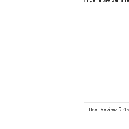
in generale dell’ar
User Review
5
(
1
v