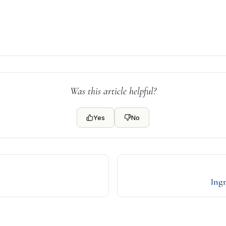
Was this article helpful?
Yes
No
Ingr