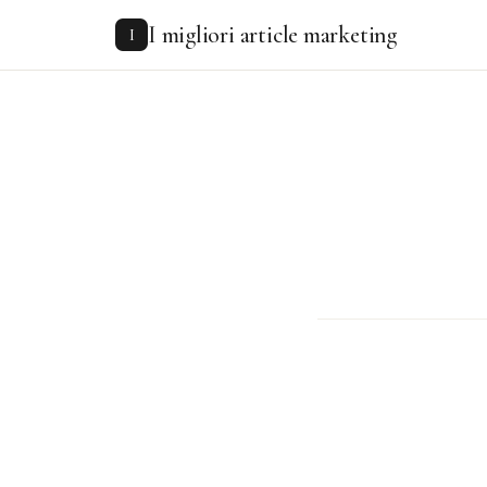
to
I migliori article marketing
content
I