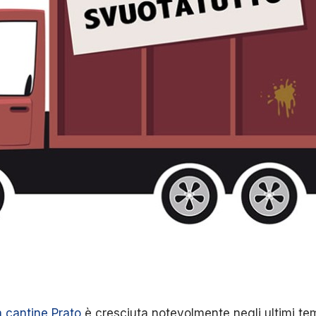
 cantine Prato
è cresciuta notevolmente negli ultimi tem