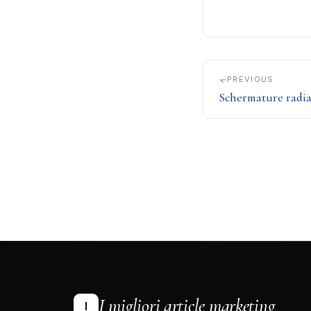
PREVIOUS
Schermature radia
I migliori article marketing
I