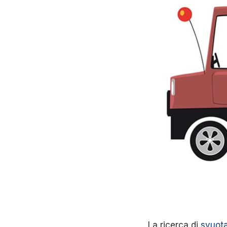
La ricerca di
svuota