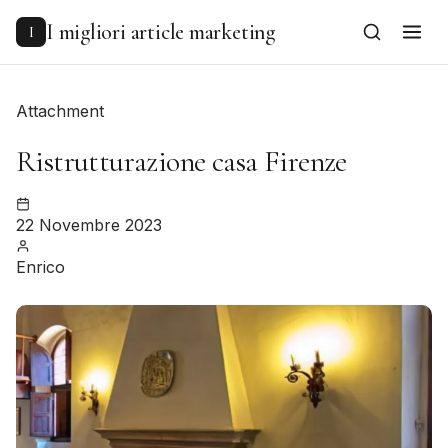
to
content
I migliori article marketing
I
Attachment
Ristrutturazione casa Firenze
22 Novembre 2023
Enrico