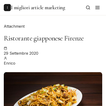
to
content
I migliori article marketing
I
Attachment
Ristorante giapponese Firenze
29 Settembre 2020
Enrico