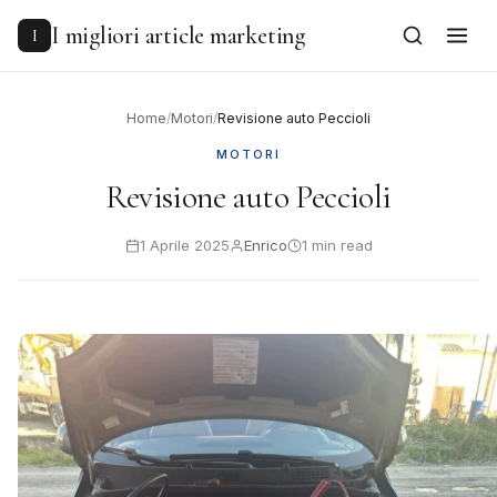
to
content
I migliori article marketing
I
Home
/
Motori
/
Revisione auto Peccioli
MOTORI
Revisione auto Peccioli
1 Aprile 2025
Enrico
1 min read