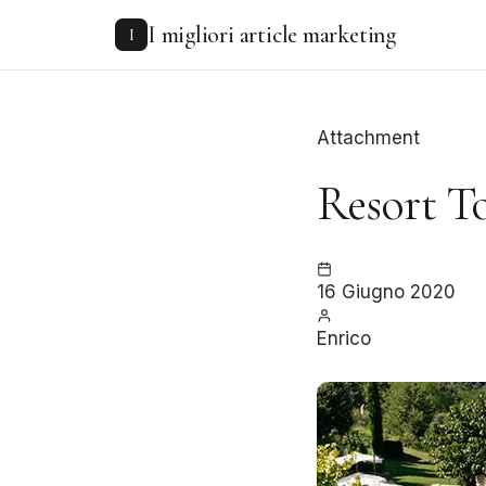
to
I migliori article marketing
content
I
Attachment
Resort T
16 Giugno 2020
Enrico