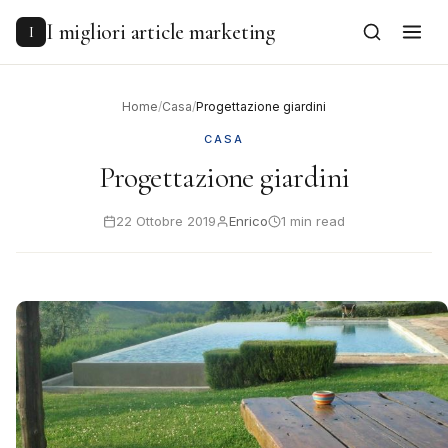
to
content
I migliori article marketing
I
Home
/
Casa
/
Progettazione giardini
CASA
Progettazione giardini
22 Ottobre 2019
Enrico
1 min read