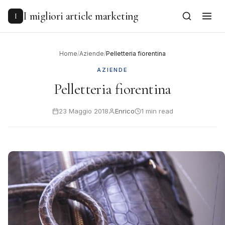
to
content
I migliori article marketing
I
Home
/
Aziende
/
Pelletteria fiorentina
AZIENDE
Pelletteria fiorentina
23 Maggio 2018
Enrico
1 min read