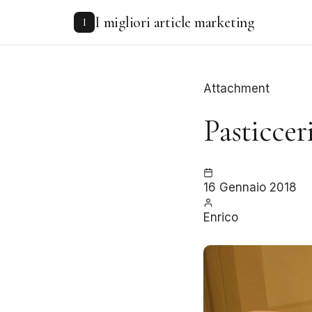
to
I migliori article marketing
content
I
Attachment
Pasticcer
16 Gennaio 2018
Enrico