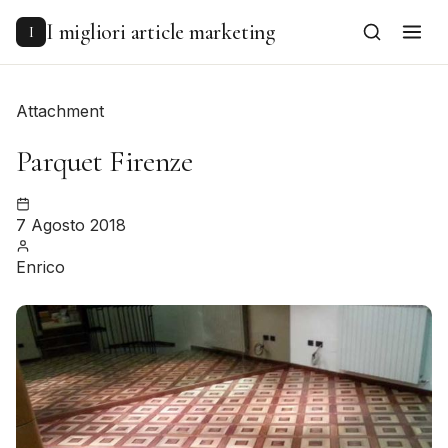
to
content
I migliori article marketing
I
Attachment
Parquet Firenze
7 Agosto 2018
Enrico