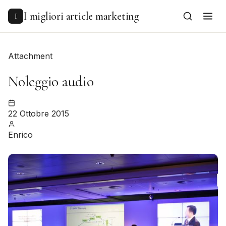
to
content
I migliori article marketing
I
Attachment
Noleggio audio
22 Ottobre 2015
Enrico