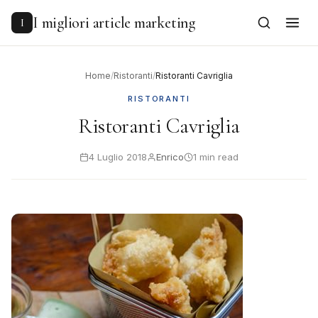
to
content
I migliori article marketing
I
Home
/
Ristoranti
/
Ristoranti Cavriglia
RISTORANTI
Ristoranti Cavriglia
4 Luglio 2018
Enrico
1 min read