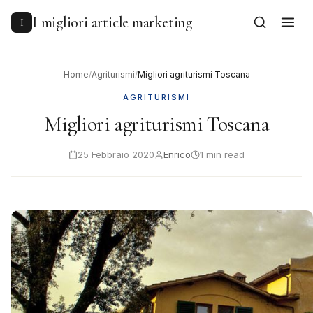
to
content
I migliori article marketing
I
Home
/
Agriturismi
/
Migliori agriturismi Toscana
AGRITURISMI
Migliori agriturismi Toscana
25 Febbraio 2020
Enrico
1 min read