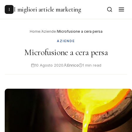
to
content
I migliori article marketing
I
Home
/
Aziende
/
Microfusione a cera persa
AZIENDE
Microfusione a cera persa
10 Agosto 2020
Enrico
1 min read