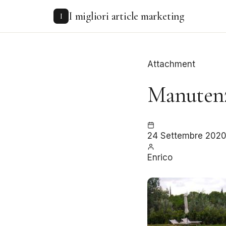
to
I migliori article marketing
content
I
Attachment
Manutenz
24 Settembre 202
Enrico