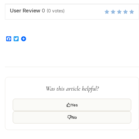
User Review
0
(
0
votes)
Facebook
Twitter
Was this article helpful?
Yes
No