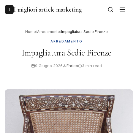
to
content
I migliori article marketing
I
Home
/
Arredamento
/
Impagliatura Sedie Firenze
ARREDAMENTO
Impagliatura Sedie Firenze
9 Giugno 2026
Enrico
3 min read