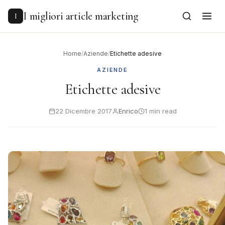
to
content
I migliori article marketing
I
Home
/
Aziende
/
Etichette adesive
AZIENDE
Etichette adesive
22 Dicembre 2017
Enrico
1 min read