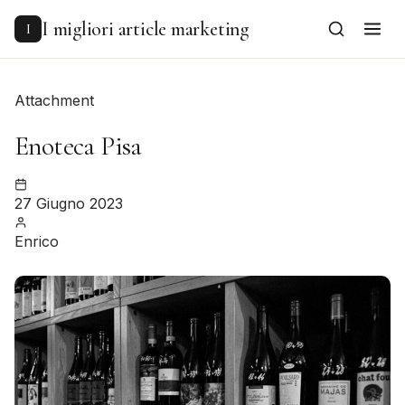
to
content
I migliori article marketing
I
Attachment
Enoteca Pisa
27 Giugno 2023
Enrico