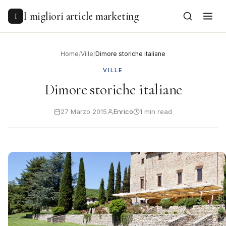
to
content
I migliori article marketing
I
Home
/
Ville
/
Dimore storiche italiane
VILLE
Dimore storiche italiane
27 Marzo 2015
Enrico
1 min read