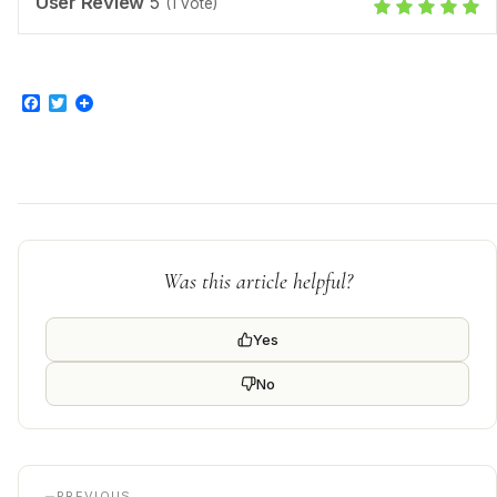
User Review
5
(
1
vote)
Facebook
Twitter
Was this article helpful?
Yes
No
PREVIOUS