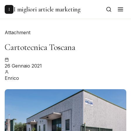
to
content
I migliori article marketing
I
Attachment
Cartotecnica Toscana
26 Gennaio 2021
Enrico