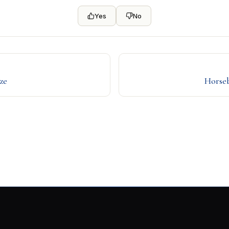
Yes
No
ze
Horseb