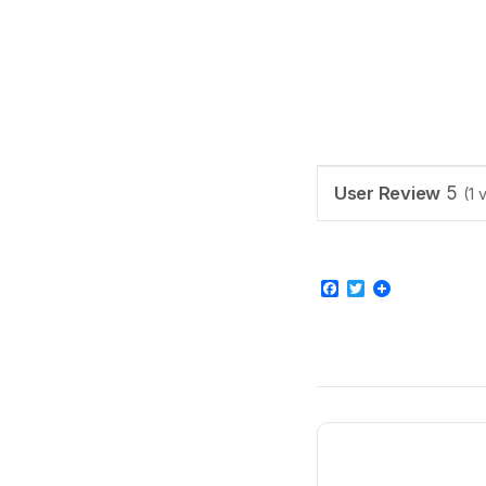
User Review
5
(
1
v
Facebook
Twitter