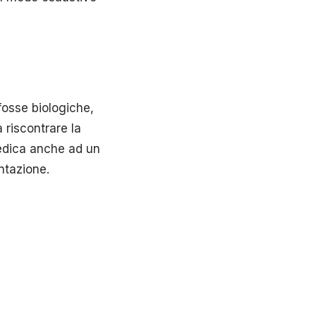
fosse biologiche,
 riscontrare la
dedica anche ad un
entazione.