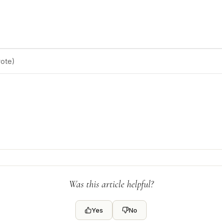
ote)
Was this article helpful?
Yes
No