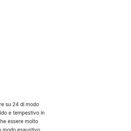
re su 24 di modo
ido e tempestivo in
e che essere molto
 in modo esaustivo