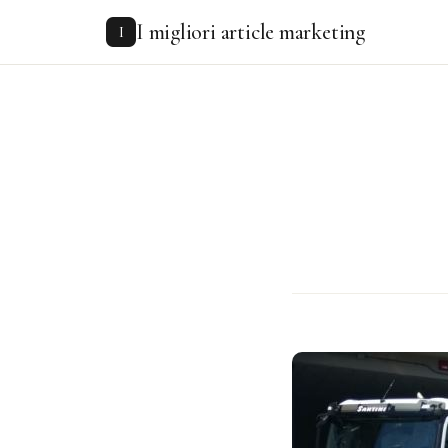
to
I migliori article marketing
content
I