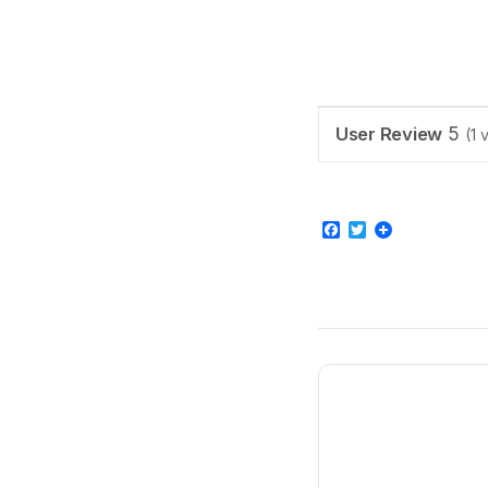
User Review
5
(
1
v
Facebook
Twitter