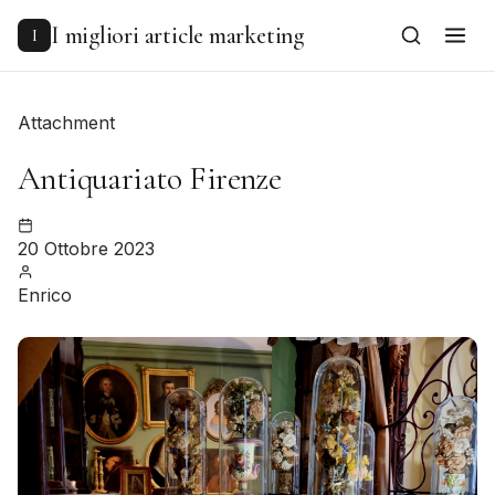
to
content
I migliori article marketing
I
Attachment
Antiquariato Firenze
20 Ottobre 2023
Enrico