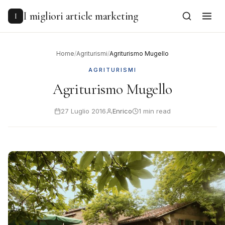
to
content
I migliori article marketing
I
Home
/
Agriturismi
/
Agriturismo Mugello
AGRITURISMI
Agriturismo Mugello
27 Luglio 2016
Enrico
1 min read