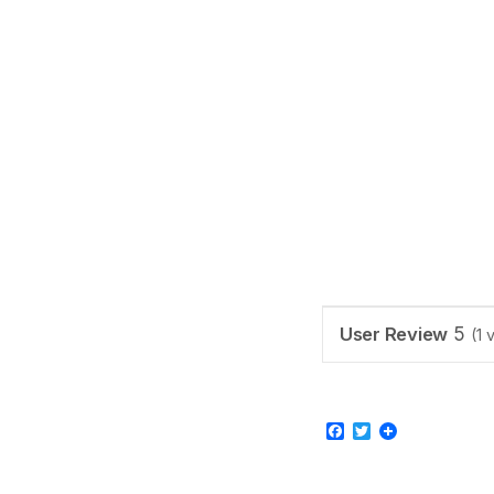
User Review
5
(
1
v
Facebook
Twitter