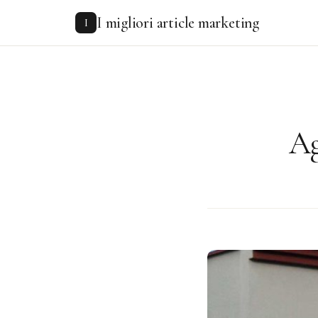
to
I migliori article marketing
content
I
Ag