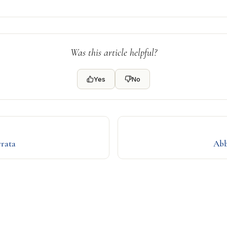
Was this article helpful?
Yes
No
rata
Abb