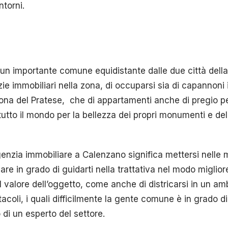
ntorni.
è un importante comune equidistante dalle due città del
ie immobiliari nella zona, di occuparsi sia di capannoni i
zona del Pratese, che di appartamenti anche di pregio per
tutto il mondo per la bellezza dei propri monumenti e del
genzia immobiliare a Calenzano significa mettersi nelle m
iare in grado di guidarti nella trattativa nel modo miglio
el valore dell’oggetto, come anche di districarsi in un 
coli, i quali difficilmente la gente comune è in grado d
o di un esperto del settore.