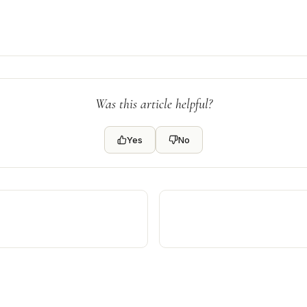
Was this article helpful?
Yes
No