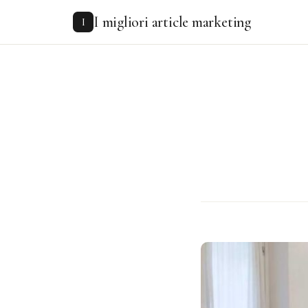
to
I migliori article marketing
content
I