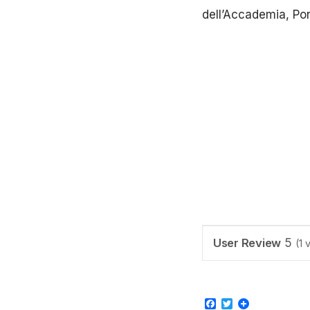
dell’Accademia, Pon
User Review
5
(
1
v
Facebook
Twitter