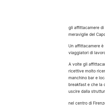
gli affittacamere di
meraviglie del Capo
Un affittacamere è u
viaggiatori di lavo
A volte gli affitta
ricettive molto ri
manchino bar e loca
breakfast e che la 
uscire dalla struttu
nel centro di Firenz