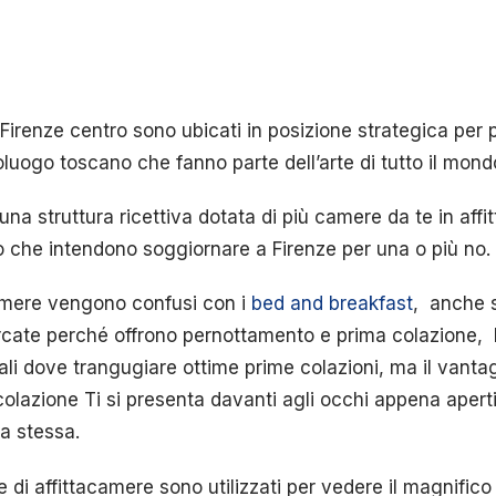
 Firenze centro sono ubicati in posizione strategica per p
luogo toscano che fanno parte dell’arte di tutto il mond
na struttura ricettiva dotata di più camere da te in affitt
ro che intendono soggiornare a Firenze per una o più no.
camere vengono confusi con i
bed and breakfast
, anche s
cercate perché offrono pernottamento e prima colazione,
li dove trangugiare ottime prime colazioni, ma il vanta
colazione Ti si presenta davanti agli occhi appena aper
ra stessa.
e di affittacamere sono utilizzati per vedere il magnifico