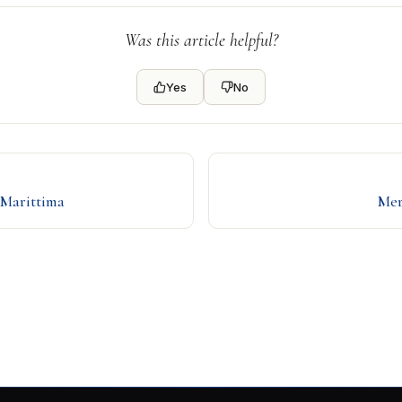
Was this article helpful?
Yes
No
 Marittima
Mer